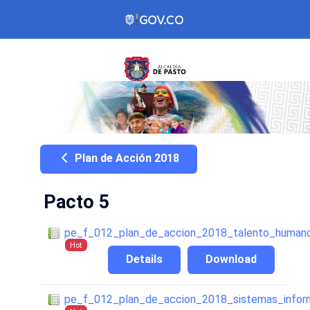
Plan de Acción 2018
Pacto 5
pe_f_012_plan_de_accion_2018_talento_human
Hot
Details
Download
pe_f_012_plan_de_accion_2018_sistemas_infor