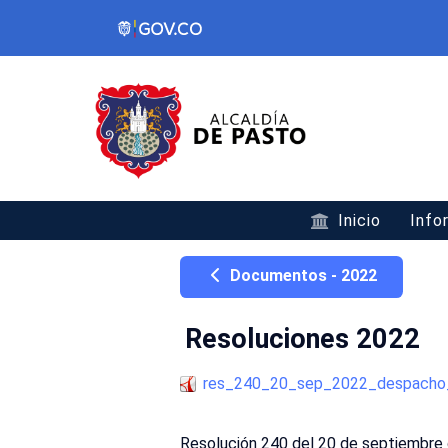
Inicio
Info
Documentos - 2022
Resoluciones 2022
res_240_20_sep_2022_despacho_
Resolución 240 del 20 de septiembre 