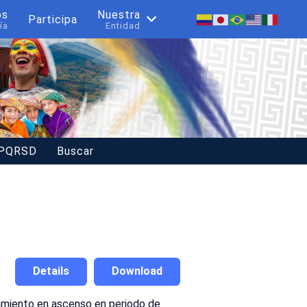
os
Nuestra
Participa
ía
Entidad
 PQRSD
Buscar
Details
Download
ramiento en ascenso en periodo de