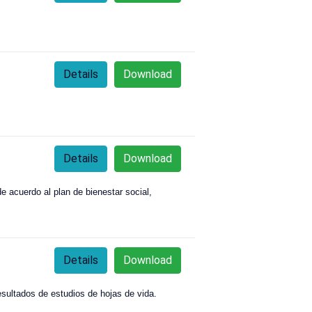
Details
Download
Details
Download
e acuerdo al plan de bienestar social,
Details
Download
esultados de estudios de hojas de vida.