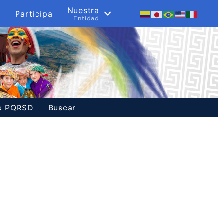
s
Nuestra
Participa
a
Entidad
es PQRSD
Buscar