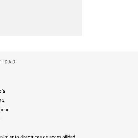
TIDAD
día
sto
ridad
l
plimiento directrices de accesibilidad