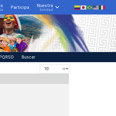
os
Nuestra
Participa
ía
Entidad
 PQRSD
Buscar
Mostrar #