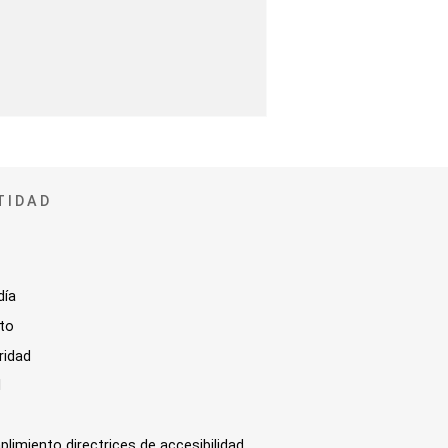
TIDAD
día
sto
ridad
l
plimiento directrices de accesibilidad