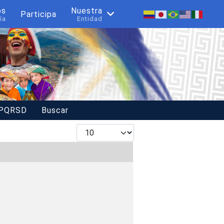
os
Nuestra
Participa
ía
Entidad
 PQRSD
Buscar
Mostrar #