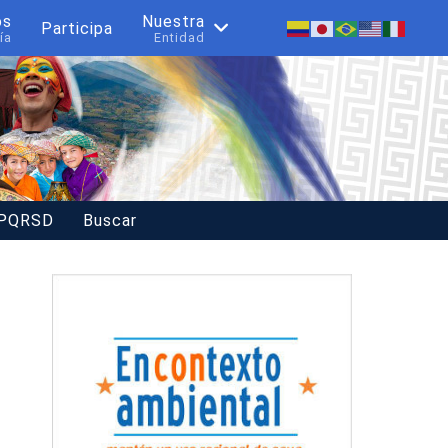
os
Nuestra
Participa
ía
Entidad
 PQRSD
Buscar