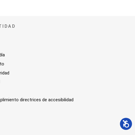
TIDAD
día
sto
ridad
l
plimiento directrices de accesibilidad