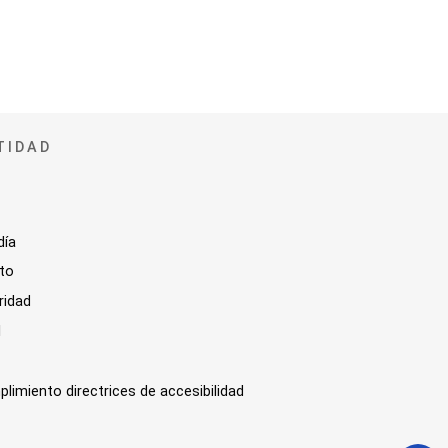
TIDAD
día
sto
ridad
l
plimiento directrices de accesibilidad