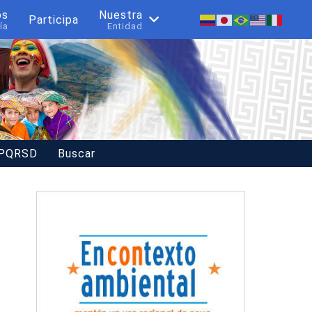
os
Nuestra
Participa
ía
Entidad
 PQRSD
Buscar