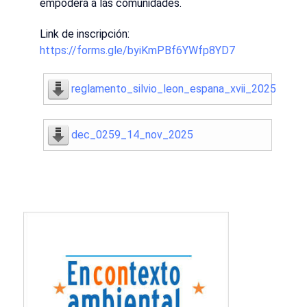
empodera a las comunidades.
Link de inscripción:
https://forms.gle/byiKmPBf6YWfp8YD7
reglamento_silvio_leon_espana_xvii_2025
dec_0259_14_nov_2025