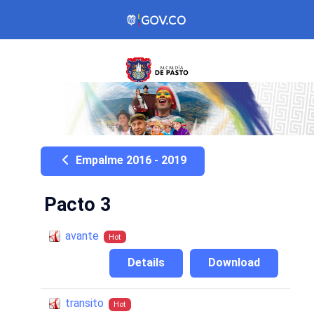
Empalme 2016 - 2019
Pacto 3
avante
Hot
Details
Download
transito
Hot