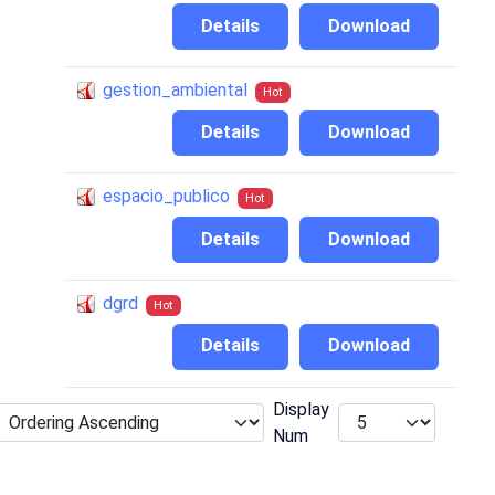
Details
Download
gestion_ambiental
Hot
Details
Download
espacio_publico
Hot
Details
Download
dgrd
Hot
Details
Download
Display
Num