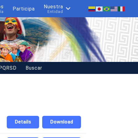
os
Nuestra
Participa
ía
Entidad
 PQRSD
Buscar
Details
Download