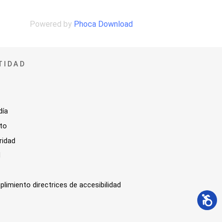
Powered by
Phoca Download
TIDAD
día
sto
ridad
l
plimiento directrices de accesibilidad