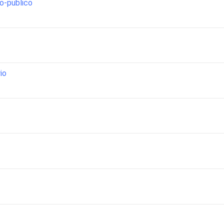
io-publico
io