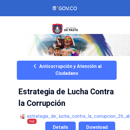
Anticorrupción y Atención al
Ciudadano
Estrategia de Lucha Contra
la Corrupción
estrategia_de_lucha_contra_la_corrupcion_26_a
Hot
Details
Download