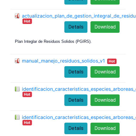
actualizacion_plan_de_gestion_integral_de_resid
Hot
Details
Download
Plan Integlar de Residuos Solidos (PGIRS).
manual_manejo_residuos_solidos_v1
Hot
Details
Download
identificacion_caracteristicas_especies_arborea
Hot
Details
Download
identificacion_caracteristicas_especies_arborea
Hot
Details
Download