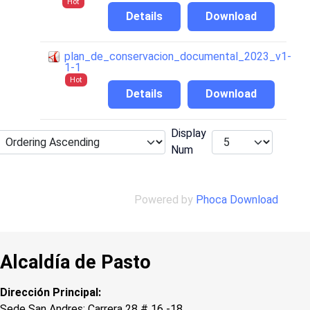
Hot
Details
Download
plan_de_conservacion_documental_2023_v1-
1-1
Hot
Details
Download
Display
Num
Powered by
Phoca Download
Alcaldía de Pasto
Dirección Principal:
Sede San Andres: Carrera 28 # 16 -18