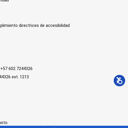
ridad
l
plimiento directrices de accesibilidad
 : +57 602 7244326
244326 ext. 1213
asto.