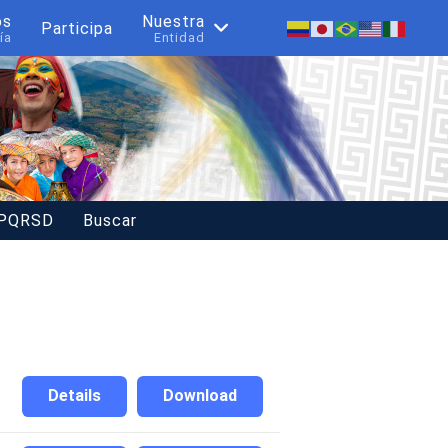
os
Nuestra
Participa
ía
Entidad
 PQRSD
Buscar
Details
Download