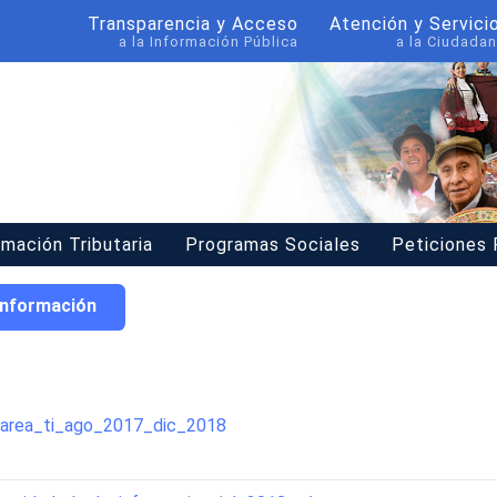
Transparencia y Acceso
Atención y Servici
a la Información Pública
a la Ciudadan
rmación Tributaria
Programas Sociales
Peticiones
 Información
_area_ti_ago_2017_dic_2018