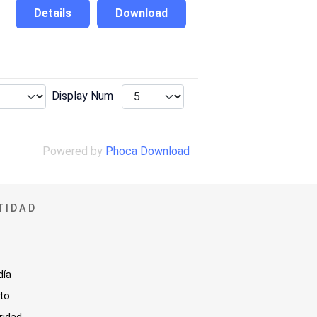
Details
Download
Display Num
Powered by
Phoca Download
TIDAD
día
sto