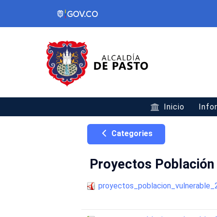
Inicio
Info
Categories
Proyectos Población
proyectos_poblacion_vulnerable_