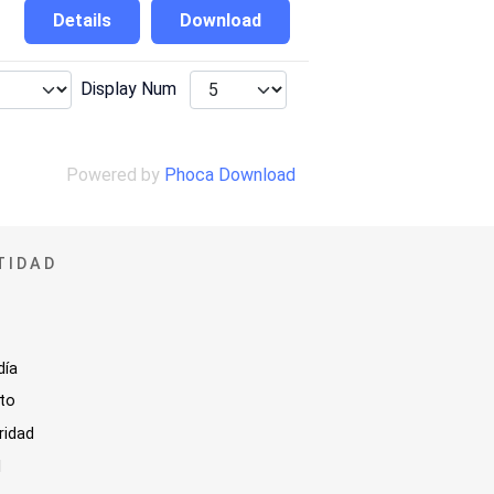
Details
Download
Display Num
Powered by
Phoca Download
TIDAD
día
sto
ridad
l