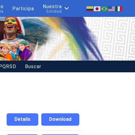
os
Nuestra
Participa
ía
Entidad
 PQRSD
Buscar
Details
Download