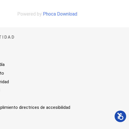
Powered by
Phoca Download
TIDAD
día
sto
ridad
l
plimiento directrices de accesibilidad