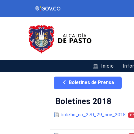
Inicio
Info
Boletines de Prensa
Boletínes 2018
boletin_no_270_29_nov_2018
Ho