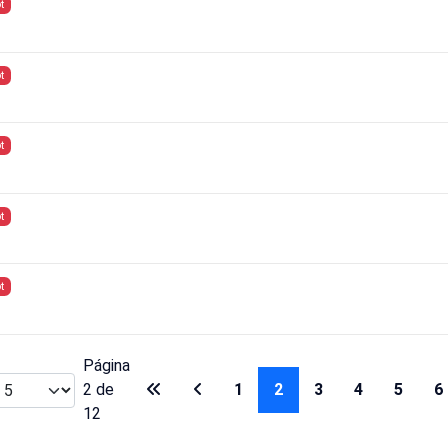
t
t
t
t
t
Página
2 de
1
2
3
4
5
6
12