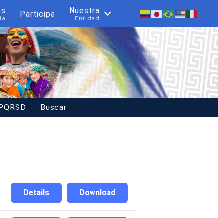
os
Nuestra
Participa
ía
Entidad
 PQRSD
Buscar
Details
Download