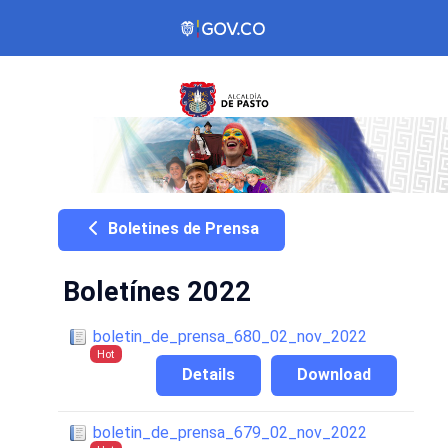
Boletines de Prensa
Boletínes 2022
boletin_de_prensa_680_02_nov_2022
Hot
Details
Download
boletin_de_prensa_679_02_nov_2022