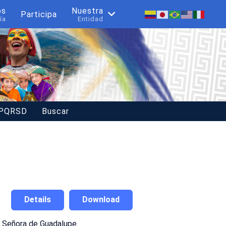
os
Nuestra
Participa
ía
Entidad
 PQRSD
Buscar
Details
Download
ra Señora de Guadalupe.