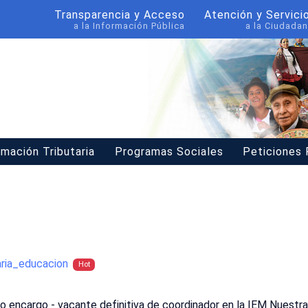
Transparencia y Acceso
Atención y Servici
a la Información Pública
a la Ciudadan
rmación Tributaria
Programas Sociales
Peticiones
aria_educacion
Hot
o o encargo - vacante definitiva de coordinador en la IEM Nuest