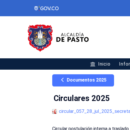
Inicio
Info
Documentos 2025
Circulares 2025
circular_057_28_jul_2025_secret
Circular postulación interna a traslad