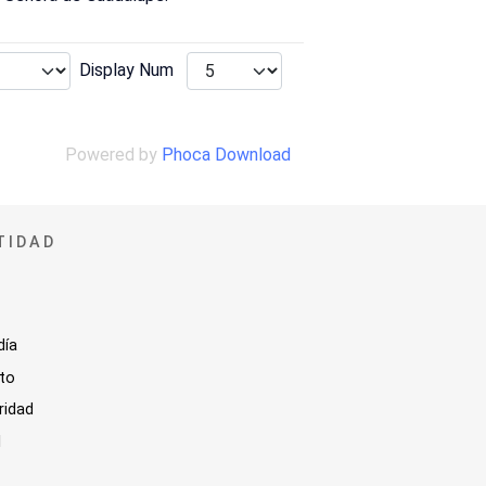
Display Num
Powered by
Phoca Download
TIDAD
día
sto
ridad
l