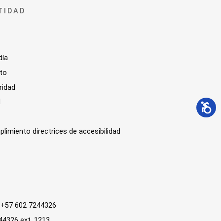
TIDAD
día
sto
ridad
l
plimiento directrices de accesibilidad
 : +57 602 7244326
244326 ext. 1213