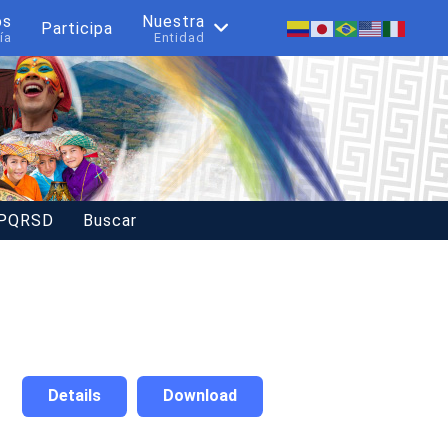
os
Nuestra
Participa
ía
Entidad
 PQRSD
Buscar
Details
Download