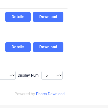
Details
Download
Details
Download
Display Num
Powered by
Phoca Download