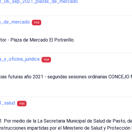
_031_06_sep_2021_plazas_de_mercado
as_de_mercado
Hot
or - Plaza de Mercado El Potrerillo.
_y_oficina_juridica
Hot
ncias futuras año 2021 - segundas sesiones ordinarias CONCEJ
1_salud
Hot
21. Por medio de la La Secretaria Municipal de Salud de Pasto, d
strucciones impartidas por el Ministerio de Salud y Protección 