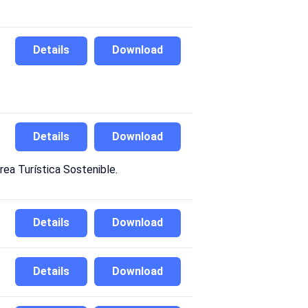
Details
Download
Details
Download
ea Turística Sostenible.
Details
Download
Details
Download