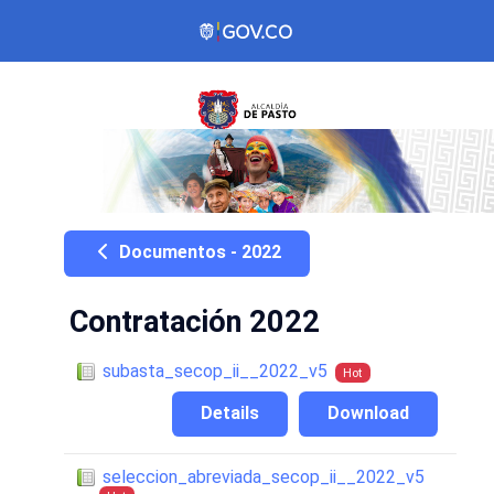
Documentos - 2022
Contratación 2022
subasta_secop_ii__2022_v5
Hot
Details
Download
seleccion_abreviada_secop_ii__2022_v5