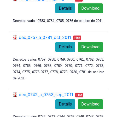
Details
Download
Decretos varios 0783
, 0
784
, 0
785
, 0
786 de octubre de 2011.
dec_0757_a_0781_oct_2011
Hot
Details
Download
Decretos varios 0757, 0758
, 0
759
, 0
760
, 0
761
, 0
762
, 0
763
,
0
764
, 0
765
, 0
766
, 0
768
, 0
769
, 0
770
, 0
771
, 0
772
, 0
773
,
0
774
, 0
775
, 0
776 0
777
, 0
778
, 0
779
, 0
780
, 0
781 de octubre
de 2011.
dec_0742_a_0753_sep_2011
Hot
Details
Download
Decretos varios 0742, 0743, 0744, 0745, 0746, 0747, 0748,