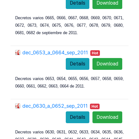
Details
Download
Decretos varios 0665, 0666
, 0
667
, 0
668
, 0
669
, 0
670
, 0
671
,
0
672
, 0
673
, 0
674
, 0
675
, 0
676
, 0
677
, 0
678
, 0
679
, 0
680
,
0
681
, 0
682 de septiembre de 2011.
dec_0653_a_0664_sep_2011
Hot
Details
Download
Decretos varios 0653, 0654
, 0
655
, 0
656
, 0
657
, 0
658
, 0
659
,
0
660
, 0
661
, 0
662
, 0
663
, 0
664 de 2011.
dec_0630_a_0652_sep_2011
Hot
Details
Download
Decretos varios 0630, 0631, 0632, 0633, 0634, 0635, 0636,