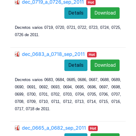
dec_0719_a_0726_sep_2011
Hot
Details
Download
Decretos varios 0719, 0720, 0721, 0722, 0723, 0724, 0725,
0726 de 2011.
dec_0683_a_0718_sep_2011
Hot
Details
Download
Decretos varios 0683, 0684
, 0
685
, 0
686
, 0
687
, 0
688
, 0
689
,
0
690
, 0
691
, 0
692
, 0
693
, 0
694
, 0
695
, 0
696
, 0
697
, 0
698
,
0
699
, 0
700
, 0
701
, 0
702
, 0
703
, 0
704
, 0
705
, 0
706
, 0
707
,
0
708
, 0
709
, 0
710
, 0
711
, 0
712
, 0
713
, 0
714
, 0
715
, 0
716
,
0
717
, 0
718 de 2011.
dec_0665_a_0682_sep_2011
Hot