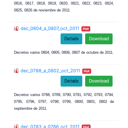
0
816
, 0
817
, 0
818
, 0
819
, 0
820
, 0
821
, 0
822
, 0
823
, 0
824
,
0
825
, 0
826 de noviembre de 2011.
dec_0804_a_0807_oct_2011
Hot
Details
Download
Decretos varios 0804, 0805
, 0
806
, 0
807 de octubre de 2011.
dec_0788_a_0802_oct_2011
Hot
Details
Download
Decretos varios 0788, 0789
, 0
790
, 0
791
, 0
792
, 0
793
, 0
794
,
0
795
, 0
796
, 0
797
, 0
798
, 0
799
, 0
800
, 0
801
, 0
802 de
septiembre de 2011.
dec_0783_a_0786_oct_2011
Hot