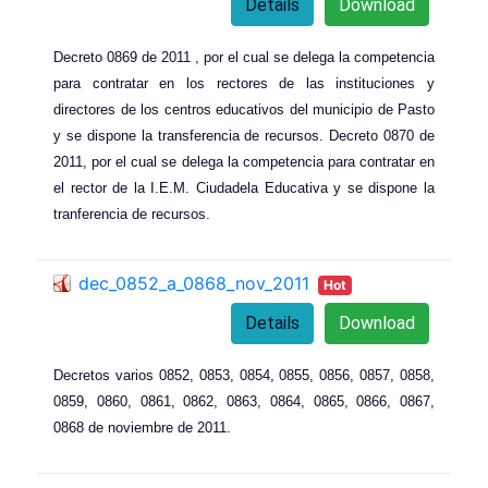
Details
Download
Decreto 0869 de 2011 , por el cual se delega la competencia
para contratar en los rectores de las instituciones y
directores de los centros educativos del municipio de Pasto
y se dispone la transferencia de recursos. Decreto 0870 de
2011, por el cual se delega la competencia para contratar en
el rector de la I.E.M. Ciudadela Educativa y se dispone la
tranferencia de recursos.
dec_0852_a_0868_nov_2011
Hot
Details
Download
Decretos varios 0852, 0853
, 0
854
, 0
855
, 0
856
, 0
857
, 0
858
,
0
859
, 0
860
, 0
861
, 0
862
, 0
863
, 0
864
, 0
865
, 0
866
, 0
867
,
0
868 de noviembre de 2011.