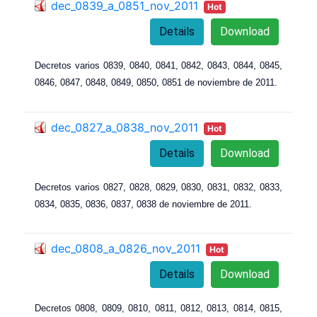
dec_0839_a_0851_nov_2011
Hot
Details
Download
Decretos varios 0839, 0840
, 0
841
, 0
842
, 0
843
, 0
844
, 0
845
,
0
846
, 0
847
, 0
848
, 0
849
, 0
850
, 0
851 de noviembre de 2011.
dec_0827_a_0838_nov_2011
Hot
Details
Download
Decretos varios 0827, 0828, 0829, 0830, 0831, 0832, 0833,
0834, 0835, 0836, 0837, 0838 de noviembre de 2011.
dec_0808_a_0826_nov_2011
Hot
Details
Download
Decretos 0808, 0809, 0810
, 0
811
, 0
812
, 0813, 0
814
, 0
815
,