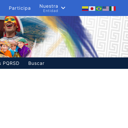
s
Nuestra
Participa
a
Entidad
es PQRSD
Buscar