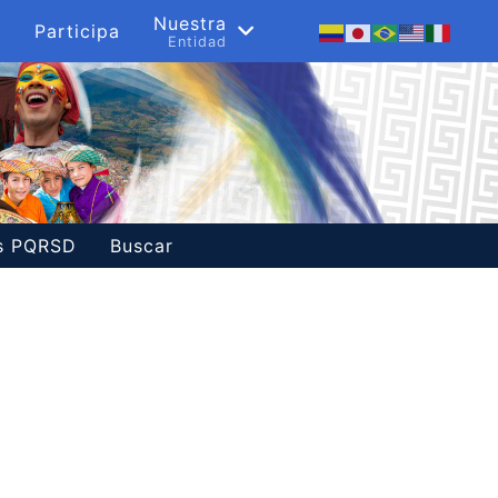
s
Nuestra
Participa
a
Entidad
es PQRSD
Buscar