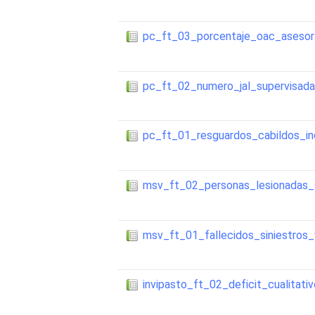
pc_ft_03_porcentaje_oac_aseso
pc_ft_02_numero_jal_supervisad
pc_ft_01_resguardos_cabildos_in
msv_ft_02_personas_lesionadas_s
msv_ft_01_fallecidos_siniestros_
invipasto_ft_02_deficit_cualitati