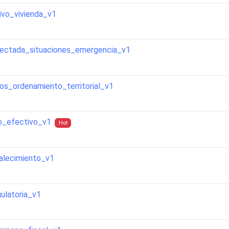
ivo_vivienda_v1
fectada_situaciones_emergencia_v1
os_ordenamiento_territorial_v1
o_efectivo_v1
Hot
talecimiento_v1
ulatoria_v1