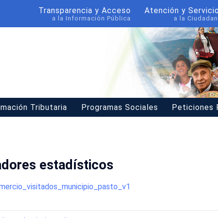
Transparencia y Acceso
Atención y Servici
a la Información Pública
a la Ciudadan
rmación Tributaria
Programas Sociales
Peticiones
adores estadísticos
mercio_visitados_municipio_pasto_v1