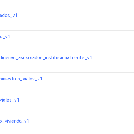
rados_v1
as_v1
digenas_asesorados_institucionalmente_v1
iniestros_viales_v1
viales_v1
vo_vivienda_v1