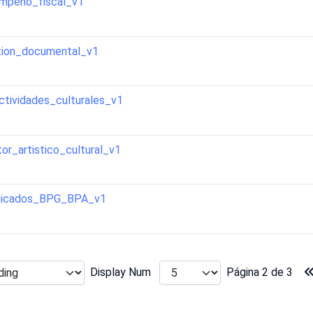
empeno_fiscal_v1
tion_documental_v1
tividades_culturales_v1
r_artistico_cultural_v1
ificados_BPG_BPA_v1
Display Num
Página 2 de 3