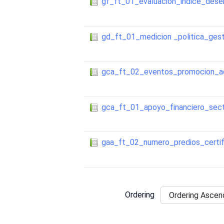
gf_ft_01_evaluacion_indice_des
gd_ft_01_medicion _politica_ges
gca_ft_02_eventos_promocion_ac
gca_ft_01_apoyo_financiero_secto
gaa_ft_02_numero_predios_cert
Ordering