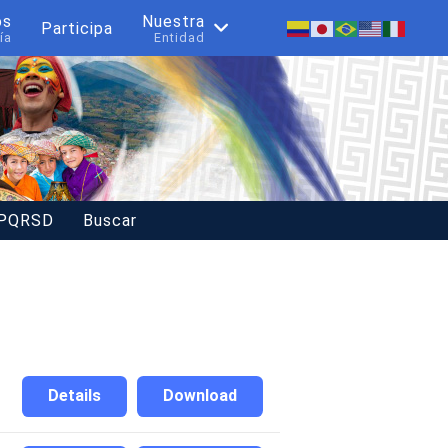
os
Nuestra
Participa
ía
Entidad
 PQRSD
Buscar
Details
Download