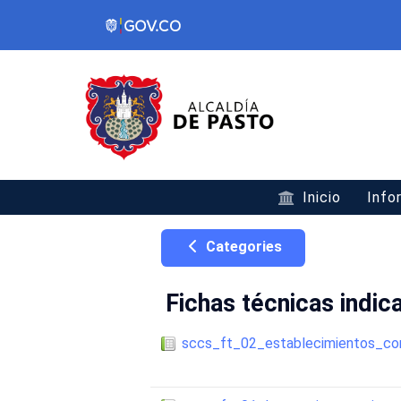
Inicio
Info
Categories
Fichas técnicas indic
sccs_ft_02_establecimientos_co