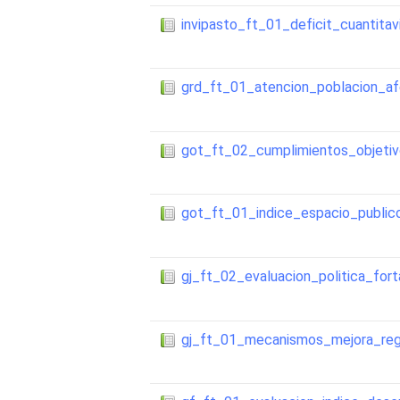
invipasto_ft_01_deficit_cuantitav
grd_ft_01_atencion_poblacion_a
got_ft_02_cumplimientos_objetiv
got_ft_01_indice_espacio_public
gj_ft_02_evaluacion_politica_for
gj_ft_01_mecanismos_mejora_reg