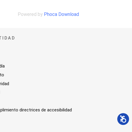
Powered by
Phoca Download
TIDAD
día
sto
ridad
l
plimiento directrices de accesibilidad