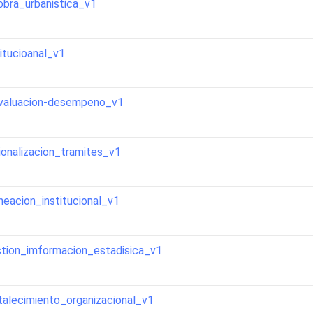
bra_urbanistica_v1
tucioanal_v1
evaluacion-desempeno_v1
ionalizacion_tramites_v1
neacion_institucional_v1
stion_imformacion_estadisica_v1
talecimiento_organizacional_v1