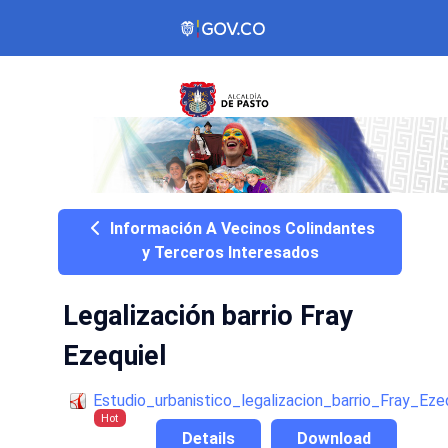
Información A Vecinos Colindantes
y Terceros Interesados
Legalización barrio Fray
Ezequiel
Estudio_urbanistico_legalizacion_barrio_Fray_Eze
Hot
Details
Download