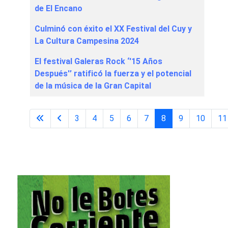
de El Encano
Culminó con éxito el XX Festival del Cuy y
La Cultura Campesina 2024
El festival Galeras Rock ‘'15 Años
Después'’ ratificó la fuerza y el potencial
de la música de la Gran Capital
3
4
5
6
7
8
9
10
11
Página 8 de 43