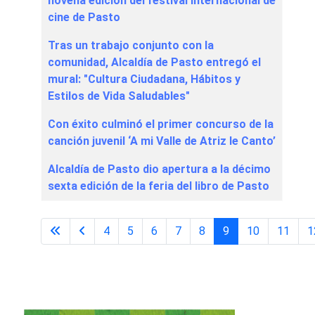
novena edición del festival internacional de
cine de Pasto
Tras un trabajo conjunto con la
comunidad, Alcaldía de Pasto entregó el
mural: "Cultura Ciudadana, Hábitos y
Estilos de Vida Saludables"
Con éxito culminó el primer concurso de la
canción juvenil ‘A mi Valle de Atriz le Canto’
Alcaldía de Pasto dio apertura a la décimo
sexta edición de la feria del libro de Pasto
4
5
6
7
8
9
10
11
1
Página 9 de 43