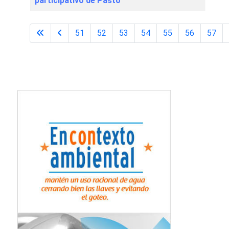
participativo de Pasto
51
52
53
54
55
56
57
Página 60 de 60