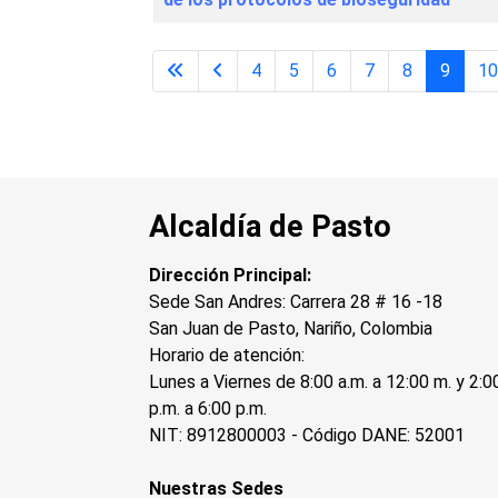
4
5
6
7
8
9
1
Alcaldía de Pasto
Dirección Principal:
Sede San Andres: Carrera 28 # 16 -18
San Juan de Pasto, Nariño, Colombia
Horario de atención:
Lunes a Viernes de 8:00 a.m. a 12:00 m. y 2:0
p.m. a 6:00 p.m.
NIT: 8912800003 - Código DANE: 52001
Nuestras Sedes