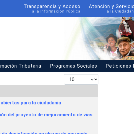
Transparencia y Acceso
Atención y Servici
a la Información Pública
a la Ciudadan
rmación Tributaria
Programas Sociales
Peticiones
Mostrar #
abiertas para la ciudadanía
ción del proyecto de mejoramiento de vías
s de desinfección en plazas de mercado