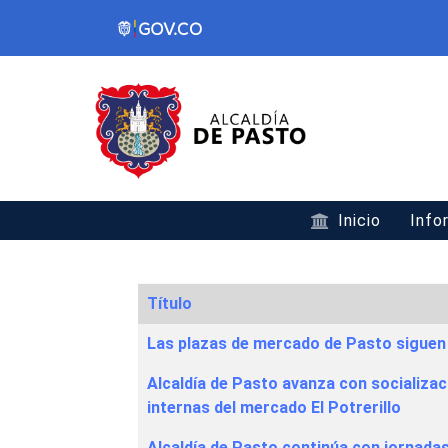
Inicio
Info
Título
Articles
Las plazas de mercado de Pasto siguen 
Alcaldía de Pasto avanza con socializa
internas del mercado El Potrerillo
Alcaldía de Pasto continúa con jornada