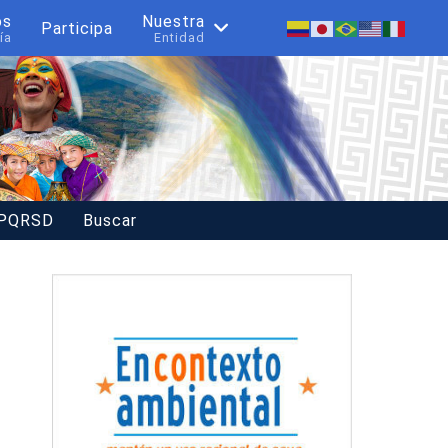
os
Nuestra
Participa
ía
Entidad
 PQRSD
Buscar