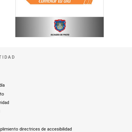
TIDAD
día
sto
ridad
l
plimiento directrices de accesibilidad