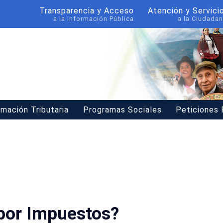
Transparencia y Acceso
Atención y Servici
a la Información Pública
a la Ciudadan
rmación Tributaria
Programas Sociales
Peticiones
por Impuestos?