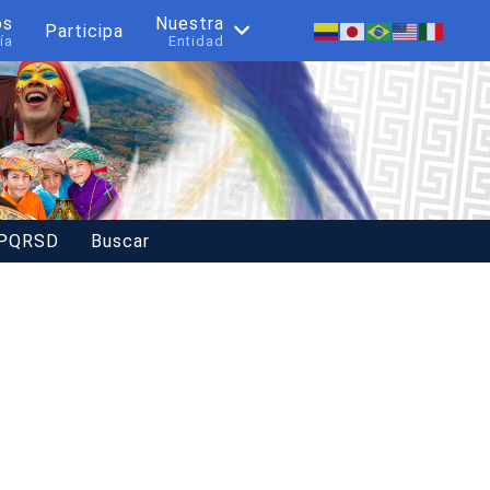
os
Nuestra
Participa
ía
Entidad
 PQRSD
Buscar