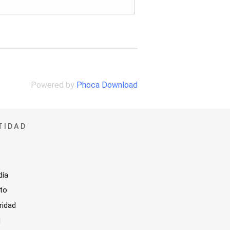
Powered by
Phoca Download
TIDAD
día
sto
ridad
l