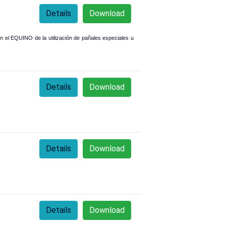
Details
Download
on el EQUINO de la utilización de pañales especiales u
Details
Download
Details
Download
Details
Download