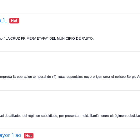
_1_
Hot
 humano “LA CRUZ PRIMERA ETAPA” DEL MUNICIPIO DE PASTO.
Sorpresa la operación temporal de (4) rutas especiales cuyo origen será el coliseo Sergio 
ad de afiliados del régimen subsidiado, por presentar multiafiliación entre el régimen subsidi
ayor 1 ao
Hot