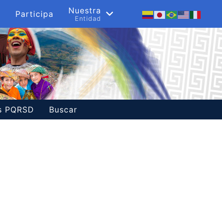
s
Nuestra
Participa
a
Entidad
es PQRSD
Buscar