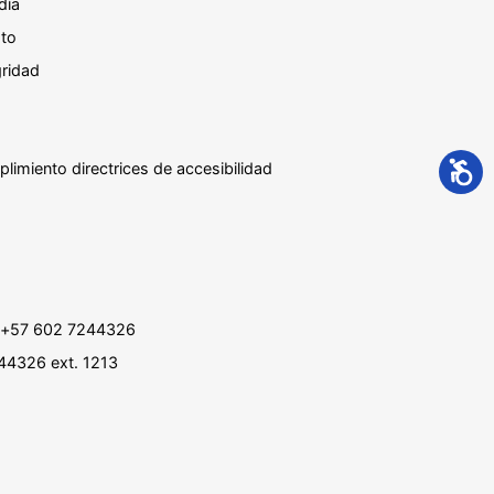
día
sto
gridad
plimiento directrices de accesibilidad
 : +57 602 7244326
244326 ext. 1213