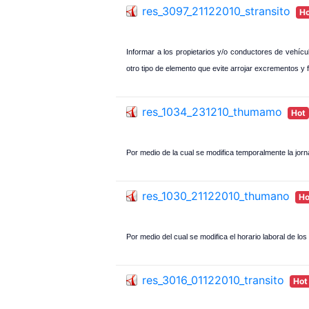
res_3097_21122010_stransito
H
Informar a los propietarios y/o conductores de vehícu
otro tipo de elemento que evite arrojar excrementos y fl
res_1034_231210_thumamo
Hot
Por medio de la cual se modifica temporalmente la jorna
res_1030_21122010_thumano
Ho
Por medio del cual se modifica el horario laboral de los
res_3016_01122010_transito
Hot