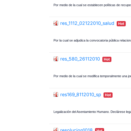
Por medio de la cual se establecen políticas de recupe
res_1112_02122010_salud
Hot
Por la cual se adjudica la convocatoria pública relacio
res_580_26112010
Hot
Por medio de la cual se modifica temporalmente una jo
res169_8112010_sp
Hot
Legalización del Asentamiento Humano. Declárese lega
resolucion1018
Hot