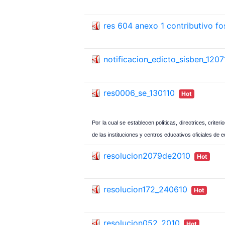
res 604 anexo 1 contributivo f
notificacion_edicto_sisben_1207
res0006_se_130110
Hot
Por la cual se establecen políticas, directrices, cri
de las instituciones y centros educativos oficiales de 
resolucion2079de2010
Hot
resolucion172_240610
Hot
resolucion052_2010
Hot