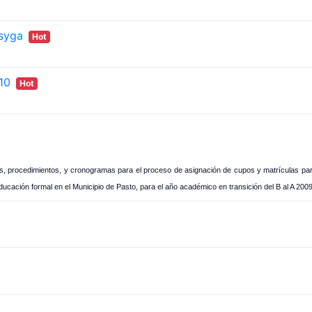
osyga
Hot
10
Hot
terios, procedimientos, y cronogramas para el proceso de asignación de cupos y matrículas pa
educación formal en el Municipio de Pasto, para el año académico en transición del B al A 200