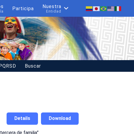
os
Nuestra
Participa
ía
Entidad
 PQRSD
Buscar
Details
Download
 tercera de familia”