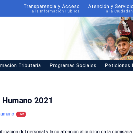
Transparencia y Acceso
Atención y Servici
a la Información Pública
a la Ciudadan
rmación Tributaria
Programas Sociales
Peticiones
o Humano 2021
humano
Hot
ubicación del personal y la no atención al público en la comisaría