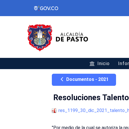
Inicio
Info
Documentos - 2021
Resoluciones Talent
res_1199_30_dic_2021_talento_
"Por medio de la cual se autoriza la re