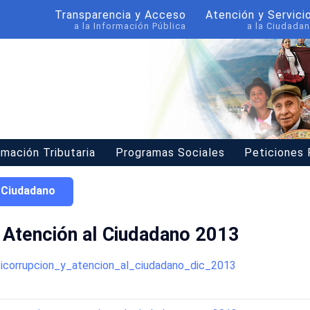
Transparencia y Acceso
Atención y Servici
a la Información Pública
a la Ciudadan
rmación Tributaria
Programas Sociales
Peticiones
l Ciudadano
y Atención al Ciudadano 2013
ticorrupcion_y_atencion_al_ciudadano_dic_2013