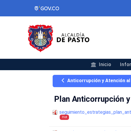
Inicio
Info
Anticorrupción y Atención a
Plan Anticorrupción 
seguimiento_estrategias_plan_an
Hot