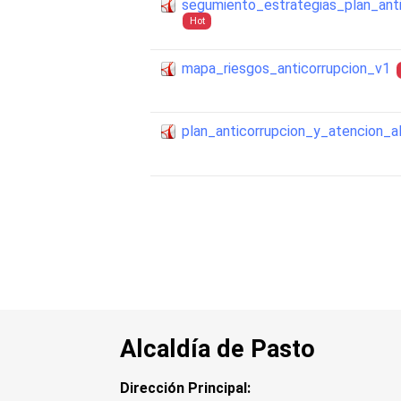
segumiento_estrategias_plan_ant
Hot
mapa_riesgos_anticorrupcion_v1
plan_anticorrupcion_y_atencion_
Alcaldía de Pasto
Dirección Principal: