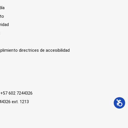
día
sto
ridad
l
plimiento directrices de accesibilidad
 : +57 602 7244326
244326 ext. 1213