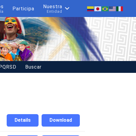
os
Nuestra
Participa
ía
Entidad
 PQRSD
Buscar
Details
Download