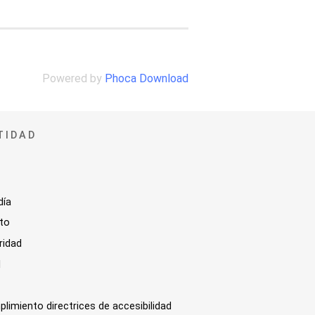
Powered by
Phoca Download
TIDAD
día
sto
ridad
l
plimiento directrices de accesibilidad