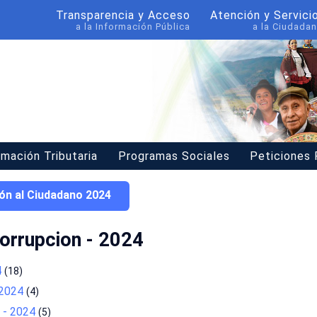
Transparencia y Acceso
Atención y Servici
a la Información Pública
a la Ciudadan
rmación Tributaria
Programas Sociales
Peticiones
ón al Ciudadano 2024
orrupcion - 2024
4
(18)
 2024
(4)
s - 2024
(5)