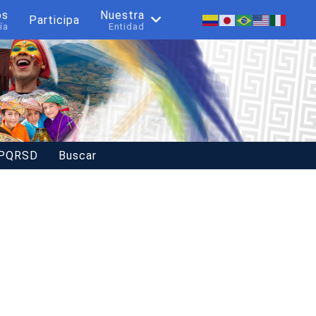
os
Nuestra
Participa
ía
Entidad
 PQRSD
Buscar