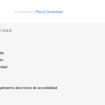
Powered by
Phoca Download
TIDAD
día
sto
ridad
l
plimiento directrices de accesibilidad