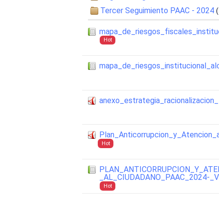
Tercer Seguimiento PAAC - 2024
mapa_de_riesgos_fiscales_instit
Hot
mapa_de_riesgos_institucional_a
anexo_estrategia_racionalizacion
Plan_Anticorrupcion_y_Atencion
Hot
PLAN_ANTICORRUPCION_Y_ATE
_AL_CIUDADANO_PAAC_2024-_
Hot