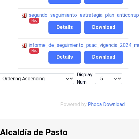
segundo_seguimiento_estrategia_plan_anticorru
Hot
Details
Download
informe_de_seguimiento_paac_vigencia_2024_m
Hot
Details
Download
Display
Num
Powered by
Phoca Download
Alcaldía de Pasto