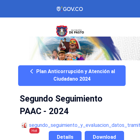
Plan Anticorrupción y Atención al
Ciudadano 2024
Segundo Seguimiento
PAAC - 2024
segundo_seguimiento_y_evaluacion_datos_tramit
Hot
Details
Download