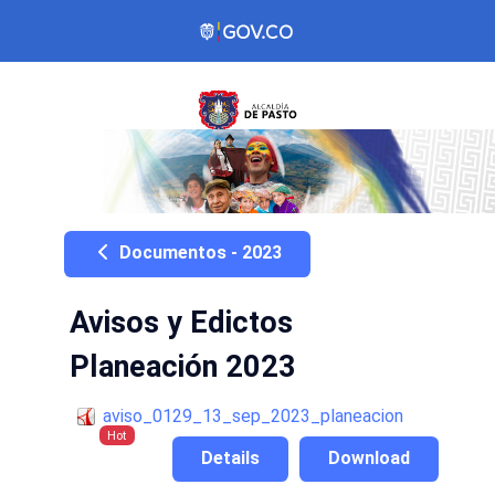
Documentos - 2023
Avisos y Edictos
Planeación 2023
aviso_0129_13_sep_2023_planeacion
Hot
Details
Download