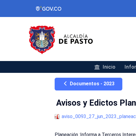
Inicio
Info
Documentos - 2023
Avisos y Edictos Pla
aviso_0093_27_jun_2023_planeac
Planeación :Informa a Terceros Inte