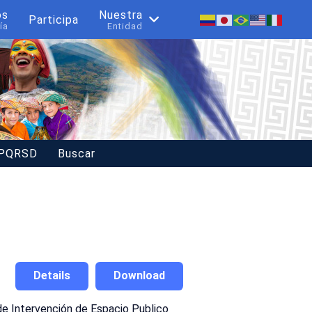
os
Nuestra
Participa
ía
Entidad
 PQRSD
Buscar
Details
Download
e Intervención de Espacio Publico