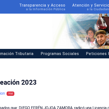
Transparencia y Acceso
Atención y Servici
a la Información Pública
a la Ciudadan
rmación Tributaria
Programas Sociales
Peticiones
neación 2023
ion
Hot
resados que: DIEGO EFRÉN JOJOA ZAMORA, radicó una Licencia d