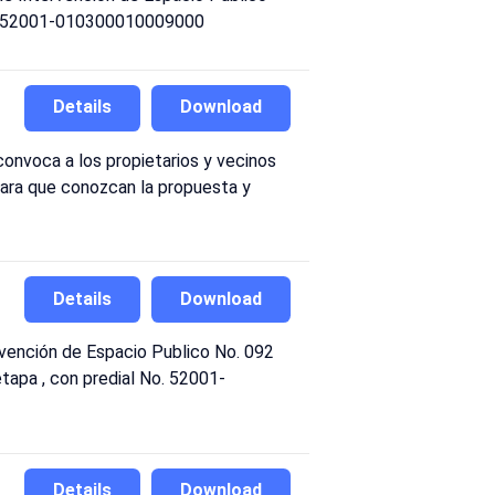
l No. 52001-010300010009000
Details
Download
convoca a los propietarios y vecinos
 para que conozcan la propuesta y
Details
Download
vención de Espacio Publico No. 092
etapa , con predial No. 52001-
Details
Download