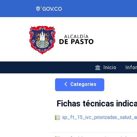
Inicio
Info
Categories
Fichas técnicas indic
sp_ft_15_ivc_priorizadas_salud_