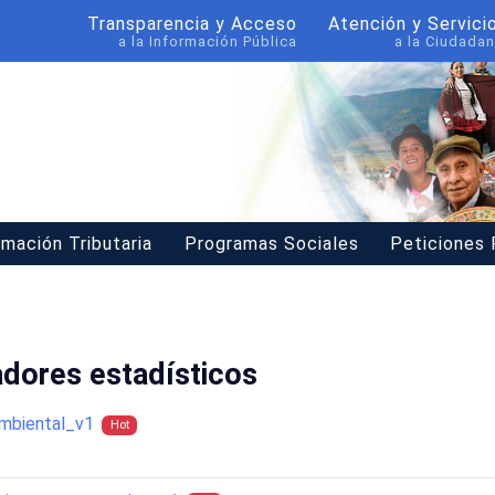
Transparencia y Acceso
Atención y Servici
a la Información Pública
a la Ciudadan
rmación Tributaria
Programas Sociales
Peticiones
adores estadísticos
ambiental_v1
Hot