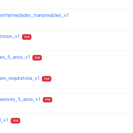
emfermedades_transmisibles_v1
ricion_v1
Hot
res_5_anos_v1
Hot
on_respiratoria_v1
Hot
menores_5_anos_v1
Hot
l_v1
Hot