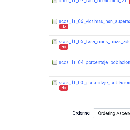
sccs_ft_07_tasa_homicidios_v1
sccs_ft_06_victimas_han_superad
Hot
sccs_ft_05_tasa_ninos_ninas_adol
Hot
sccs_ft_04_porcentaje_poblacion
sccs_ft_03_porcentaje_poblacion
Hot
Ordering