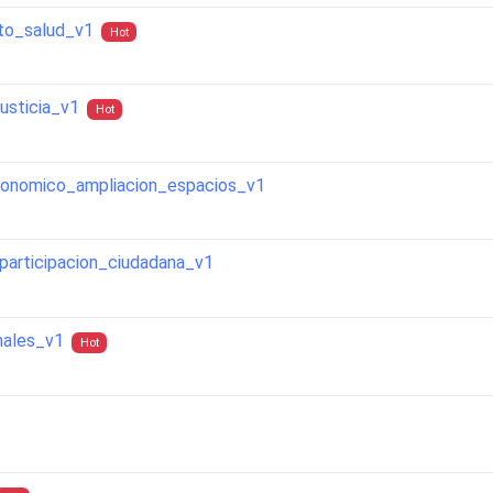
to_salud_v1
Hot
sticia_v1
Hot
nomico_ampliacion_espacios_v1
articipacion_ciudadana_v1
nales_v1
Hot