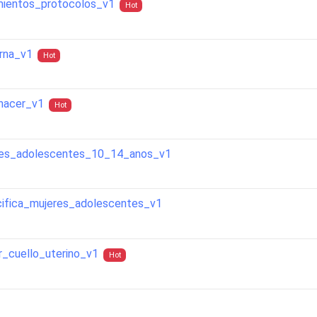
mientos_protocolos_v1
Hot
rna_v1
Hot
nacer_v1
Hot
res_adolescentes_10_14_anos_v1
ifica_mujeres_adolescentes_v1
_cuello_uterino_v1
Hot