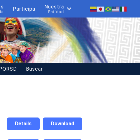
os
Nuestra
Participa
ía
Entidad
 PQRSD
Buscar
Details
Download