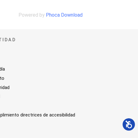
Powered by
Phoca Download
TIDAD
día
sto
ridad
l
plimiento directrices de accesibilidad