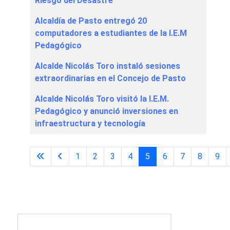
Riesgo del Desastre
Alcaldía de Pasto entregó 20
computadores a estudiantes de la I.E.M
Pedagógico
Alcalde Nicolás Toro instaló sesiones
extraordinarias en el Concejo de Pasto
Alcalde Nicolás Toro visitó la I.E.M.
Pedagógico y anunció inversiones en
infraestructura y tecnología
1
2
3
4
5
6
7
8
9
Página 5 de 60