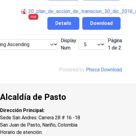
20_plan_de_accion_de_transicion_30_dic_2016
Hot
Details
Download
Display
Página
Num
1 de 2
Powered by
Phoca Download
Alcaldía de Pasto
Dirección Principal:
Sede San Andres: Carrera 28 # 16 -18
San Juan de Pasto, Nariño, Colombia
Horario de atención: