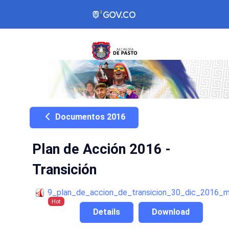
Documentos 2016
Plan de Acción 2016 -
Transición
9_plan_de_accion_de_transicion_30_dic_2016_m
Hot
Details
Download