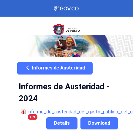
Informes de Austeridad
Informes de Austeridad -
2024
informe_de_austeridad_del_gasto_publico_del_c
Hot
Details
Download