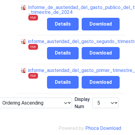
Informe_de_austeridad_del_gasto_publico_del_t
_trimestre_de_2024
Hot
Details
Download
informe_austeridad_del_gasto_segundo_trimest
Hot
Details
Download
informe_austeridad_del_gasto_primer_trimestre
Hot
Details
Download
Display
Num
Powered by
Phoca Download