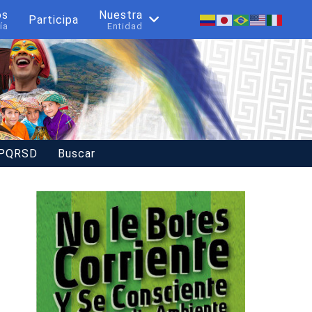
os
Nuestra
Participa
ía
Entidad
 PQRSD
Buscar