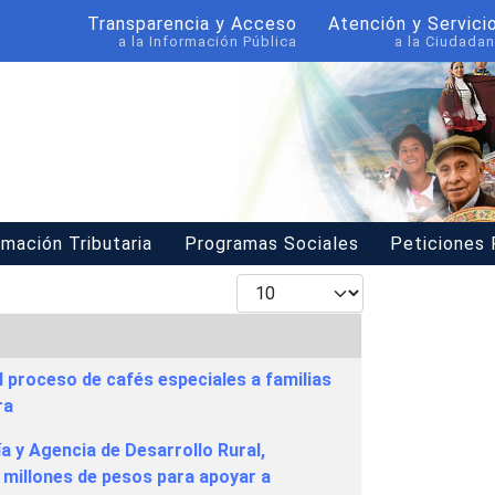
Transparencia y Acceso
Atención y Servici
a la Información Pública
a la Ciudadan
rmación Tributaria
Programas Sociales
Peticiones
Mostrar #
el proceso de cafés especiales a familias
ra
ía y Agencia de Desarrollo Rural,
 millones de pesos para apoyar a