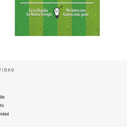
TIDAD
día
sto
ridad
l