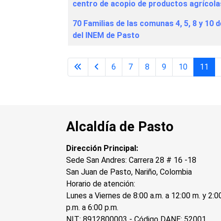
centro de acopio de productos agrícola
70 Familias de las comunas 4, 5, 8 y 10 
del INEM de Pasto
6
7
8
9
10
11
Alcaldía de Pasto
Dirección Principal:
Sede San Andres: Carrera 28 # 16 -18
San Juan de Pasto, Nariño, Colombia
Horario de atención:
Lunes a Viernes de 8:00 a.m. a 12:00 m. y 2:0
p.m. a 6:00 p.m.
NIT: 8912800003 - Código DANE: 52001