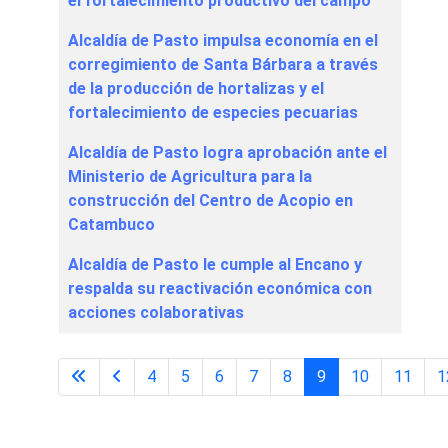
el fortalecimiento productivo del campo
Alcaldía de Pasto impulsa economía en el
corregimiento de Santa Bárbara a través
de la producción de hortalizas y el
fortalecimiento de especies pecuarias
Alcaldía de Pasto logra aprobación ante el
Ministerio de Agricultura para la
construcción del Centro de Acopio en
Catambuco
Alcaldía de Pasto le cumple al Encano y
respalda su reactivación económica con
acciones colaborativas
4
5
6
7
8
9
10
11
1
Página 9 de 16