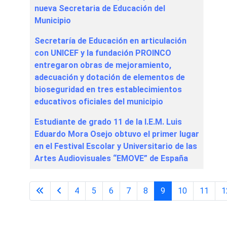
nueva Secretaria de Educación del
Municipio
Secretaría de Educación en articulación
con UNICEF y la fundación PROINCO
entregaron obras de mejoramiento,
adecuación y dotación de elementos de
bioseguridad en tres establecimientos
educativos oficiales del municipio
Estudiante de grado 11 de la I.E.M. Luis
Eduardo Mora Osejo obtuvo el primer lugar
en el Festival Escolar y Universitario de las
Artes Audiovisuales “EMOVE” de España
4
5
6
7
8
9
10
11
1
Página 9 de 29