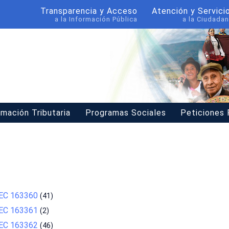
Transparencia y Acceso
Atención y Servici
a la Información Pública
a la Ciudadan
rmación Tributaria
Programas Sociales
Peticiones
OPEC 163360
(41)
OPEC 163361
(2)
OPEC 163362
(46)