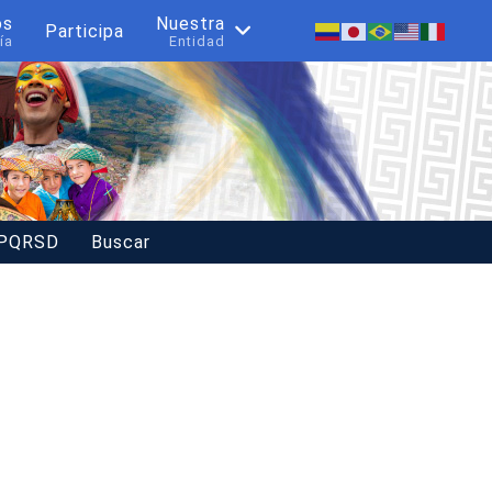
os
Nuestra
Participa
ía
Entidad
 PQRSD
Buscar