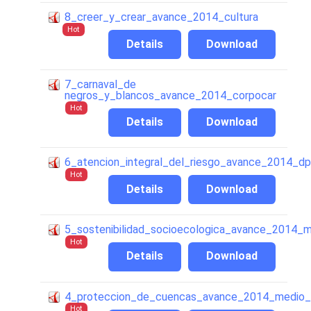
8_creer_y_crear_avance_2014_cultura
Hot
Details
Download
7_carnaval_de
negros_y_blancos_avance_2014_corpocar
Hot
Details
Download
6_atencion_integral_del_riesgo_avance_2014_d
Hot
Details
Download
5_sostenibilidad_socioecologica_avance_2014_
Hot
Details
Download
4_proteccion_de_cuencas_avance_2014_medio
Hot