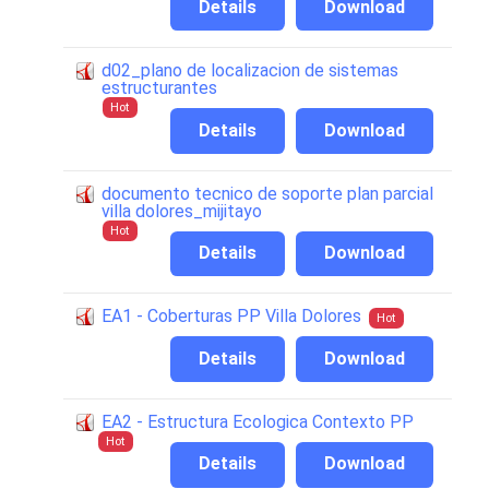
Details
Download
d02_plano de localizacion de sistemas
estructurantes
Hot
Details
Download
documento tecnico de soporte plan parcial
villa dolores_mijitayo
Hot
Details
Download
EA1 - Coberturas PP Villa Dolores
Hot
Details
Download
EA2 - Estructura Ecologica Contexto PP
Hot
Details
Download