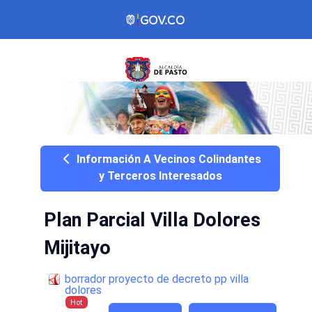
Información A Vecinos Colindantes
y Terceros Interesados
Plan Parcial Villa Dolores
Mijitayo
borrador proyecto de decreto pp villa
dolores
Hot