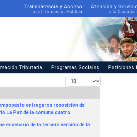
Transparencia y Acceso
Atención y Servici
a la Información Pública
a la Ciudadan
rmación Tributaria
Programas Sociales
Peticiones
Mostrar #
 empopasto entregaron reposición de
rrio La Paz de la comuna cuatro
e escenario de la tercera versión de la