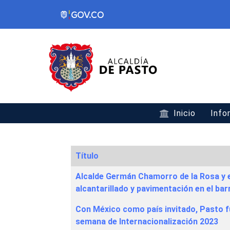
Inicio
Info
Título
Articles
Alcalde Germán Chamorro de la Rosa y
alcantarillado y pavimentación en el ba
Con México como país invitado, Pasto fu
semana de Internacionalización 2023