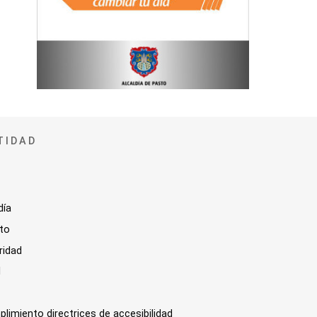
TIDAD
día
sto
ridad
l
plimiento directrices de accesibilidad