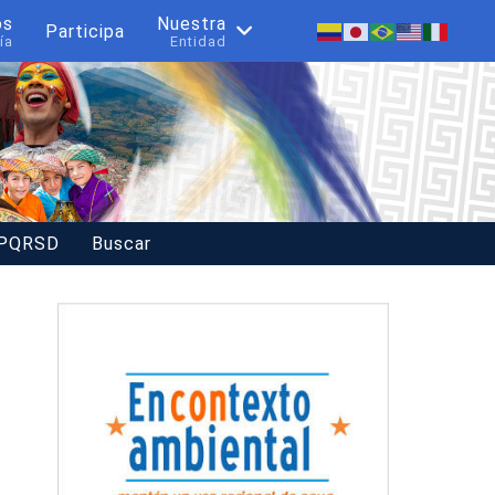
os
Nuestra
Participa
ía
Entidad
 PQRSD
Buscar