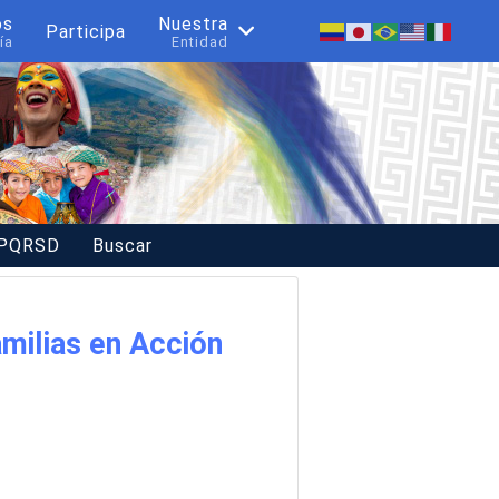
os
Nuestra
Participa
ía
Entidad
 PQRSD
Buscar
milias en Acción