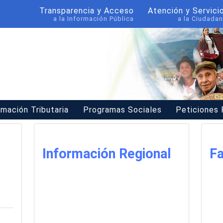
Transparencia y Acceso
Atención y Servici
a la Información Pública
a la Ciudadan
rmación Tributaria
Programas Sociales
Peticiones
Información Regional
Fa